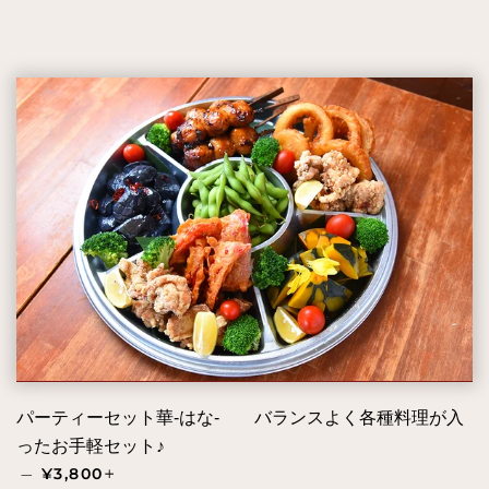
パーティーセット華-はな- バランスよく各種料理が入
ったお手軽セット♪
通常価格
+
—
¥3,800