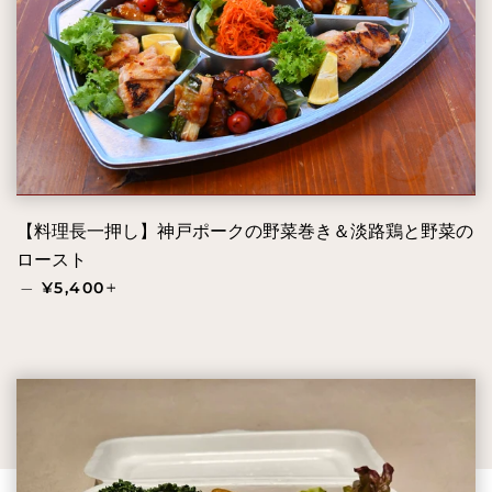
【料理長一押し】神戸ポークの野菜巻き＆淡路鶏と野菜の
ロースト
通常価格
+
—
¥5,400