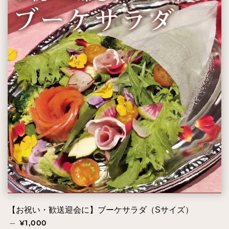
【お祝い・歓送迎会に】ブーケサラダ（Sサイズ）
販売価格
—
¥1,000