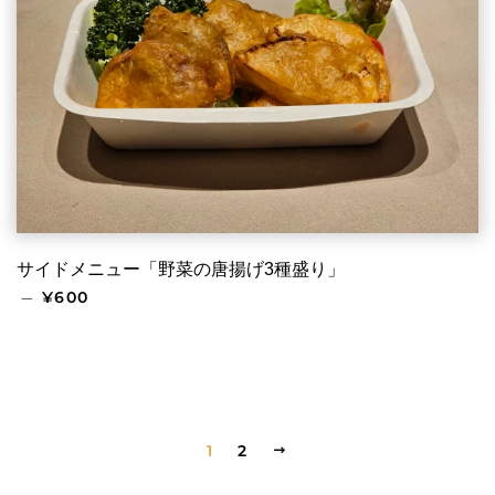
サイドメニュー「野菜の唐揚げ3種盛り」
通常価格
—
¥600
1
2
次
へ