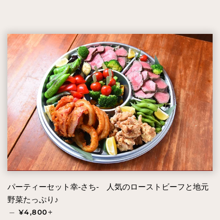
パーティーセット幸-さち- 人気のローストビーフと地元
野菜たっぷり♪
通常価格
+
—
¥4,800