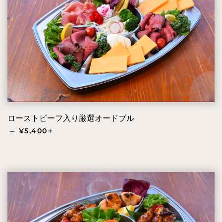
ローストビーフ入り厳選オードブル
通常価格
+
—
¥5,400